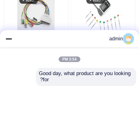
كابل Borsam Holter
ثمانية دبوسات كابل
admin
ECG لـ BS6930
إلكتروني عملي
BS6930-3 BS6930-12
3:54 PM
افضل سعر
افضل سعر
Good day, what product are you looking 
for?
اتصل بنا
اتصل بنا
عرض المزيد
منزل
حول نا
اتصل بنا
Desktop Site