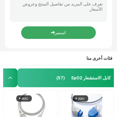
كابل مراقبة ECG BCI الطبي 6 دبوس 5 خيوط متعددة الأغراض 0.9m الحجم
650-206 متوافقة IBP كابل محول Mindray مع يوتا دين 2.0
كابل مراقبة تخطيط القلب
متوافقة كابل مكياج Mindray IBP إدوارد المحول 0010-21-12179
نيهون كوهدن إلى BB المحول IBP ضغط الدم الغازي
كابل هولتر ECG
نيهون كوهدن إلى MX ضغط الدم الغازي IBP
طول 3.2m كابل محول IBP عملي ناعم نيهون كوهدن إلى محول UT
كابل رسم القلب
فئات أخرى منا
ملحقات جهاز تخطيط القلب
كابل الاستشعار SpO2
(57)
NIBP الكفة
خرطوم الهواء NIBP
كابل محول IBP