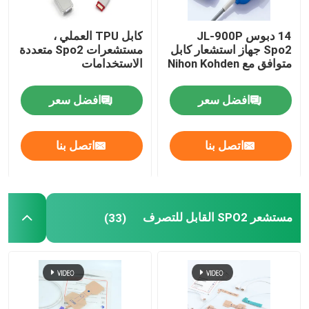
محول طاقة IBP يمكن التخلص منه
14 دبوس JL-900P
كابل TPU العملي ،
Spo2 جهاز استشعار كابل
مستشعرات Spo2 متعددة
متوافق مع Nihon Kohden
الاستخدامات
مستشعر etCO2
افضل سعر
افضل سعر
مسبار درجة الحرارة الطبية
اتصل بنا
اتصل بنا
ناقل مراقبة الجنين
مستشعر الأكسجين الطبي
مستشعر SPO2 القابل للتصرف
(33)
ملحقات أخرى لمراقبة المرضى
كابلات المعدات الطبية