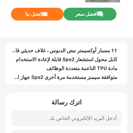
افضل سعر
اتصل بنا
الاتصال المباشر قابل لإعادة الاستخدام Spo2 جهاز استشعار مقطع على 14 دبوس للمراقب
جولة في المعمل
كابلات استشعار أوكسيمتر النبض الطبية القابلة لإعادة الاستخدام مستقرة عملياً
TPU Spacelabs Monitor Spo2 Sensor ممارسة متعددة المشاهد 10 دبوس
ضبط الجودة
متعدد المشاهد قابلة لإعادة الاستخدام جهاز استشعار Spo2 مقطع أصابع متوافق متين
11 مسبار أوكسيمتر نبض الدبوس ، غلاف حديثي قابل لإعادة الاستخدام خالي من اللاتكس
اتصل بنا
كابل محول استشعار Spo2 قابلة لإعادة الاستخدام
مادة TPU الناعمة متعددة الوظائف
طلب اقتباس
متوافقة سيمنز مستخدمة مرة أخرى Spo2 جهاز استشعار 10 دبوس الاصبع السيليكون الكبار
جهاز استشعار سبو 2 ذو 10 دبوسات ، جهاز استشعار سبو 2 متعدد المشاهد
كابل الاستشعار SpO2
جهاز استشعار SP2 يمكن إعادة استخدامه من قبل SFDA
اترك رسالة
Datex GE Ohmeda متوافقة قصيرة 7pin مقطوعة الأصابع SpO2 جهاز استشعار - OXY-F1-H
مستشعر SPO2 القابل للتصرف
مستشعر مقاطع الأصابع الطبية من منظمة الصحة العالمية
TPU Biolight قابل لإعادة الاستخدام Spo2 Sensor أطراف الأصابع طول 3m للبالغين
مستشعر spO2 القابل لإعادة الاستخدام
مقياس النبض اللاصق القابل للإستخدام مرة واحدة مسبار الأصابع طول 90 سم لون أبيض