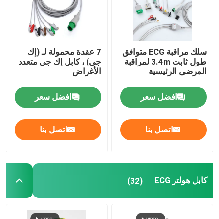
سلك مراقبة ECG متوافق
7 عقدة محمولة لـ (إك
طول ثابت 3.4m لمراقبة
جي) ، كابل إك جي متعدد
المرضى الرئيسية
الأغراض
افضل سعر
افضل سعر
اتصل بنا
اتصل بنا
كابل هولتر ECG
(32)