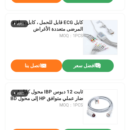
كابل ECG قابل للحمل ، كابل مراقبة
المرضى متعددة الأغراض
MOQ：1PCS
افضل سعر
اتصل بنا
ثابت 12 دبوس IBP محول كابل غير
ضار عملي متوافق HP إلى محول BD
MOQ：1PCS