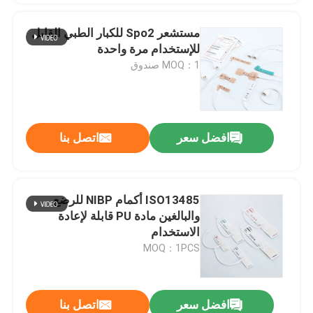
مستشعر Spo2 للكبار الطبي القابل
للإستخدام مرة واحدة
MOQ：1 صندوق
افضل سعر
اتصل بنا
ISO13485 أكمام NIBP للرضع
والبالغين مادة PU قابلة لإعادة
الاستخدام
MOQ：1PCS
افضل سعر
اتصل بنا