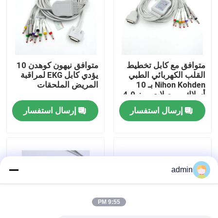
جولة في المعمل
ضبط الجودة
متوافق مع كابل تخطيط
متوافق نيهون كوهدن 10
القلب الكهربائي الطبي
يؤدي كابل EKG لمراقبة
Nihon Kohden بـ 10
المريض الملحقات
اتصل بنا
أسلاك، موصلات موز 4.0
AHA، ملحق لشاشة
إرسال استفسار
إرسال استفسار
المريض
طلب اقتباس
كابل الاستشعار SpO2
admin
مستشعر SPO2 القابل للتصرف
9:55 PM
مستشعر spO2 القابل لإعادة الاستخدام