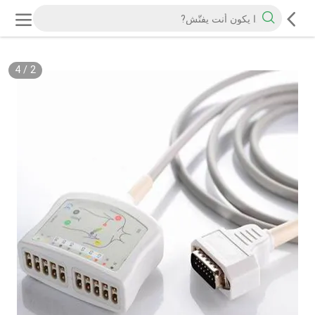
4
/
2