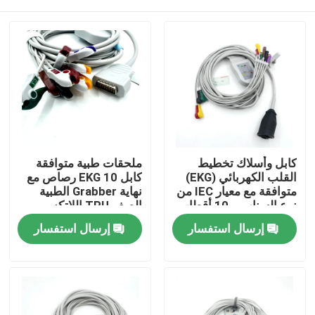
كابل وأسلاك تخطيط
ملحقات طبية متوافقة
القلب الكهربائي (EKG)
كابل EKG 10 رصاص مع
متوافقة مع معيار IEC من
نهاية Grabber الطبية
نوع السناب بـ 10 أقطاب
الصف TPU اللاتكس
من زول
المستهلكات الطبية
منزل
إرسال استفسار
إرسال استفسار
معتمدة RoHS
المنتجات
حول بنا