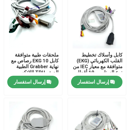
كابل وأسلاك تخطيط
ملحقات طبية متوافقة
القلب الكهربائي (EKG)
كابل EKG 10 رصاص مع
متوافقة مع معيار IEC من
نهاية Grabber الطبية
نوع السناب بـ 10 أقطاب
الصف TPU اللاتكس
من زول
المستهلكات الطبية
إرسال استفسار
إرسال استفسار
معتمدة RoHS
منزل
المنتجات
حول بنا