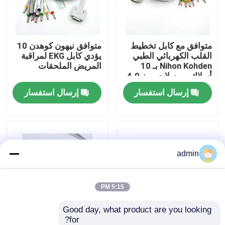
جولة في المعمل
متوافق مع كابل تخطيط
متوافق نيهون كوهدن 10
القلب الكهربائي الطبي
يؤدي كابل EKG لمراقبة
ضبط الجودة
Nihon Kohden بـ 10
المريض الملحقات
أسلاك، موصلات موز 4.0
AHA، ملحق لشاشة
إرسال استفسار
إرسال استفسار
اتصل بنا
المريض
طلب اقتباس
admin
كابل الاستشعار SpO2
مستشعر SPO2 القابل للتصرف
5:15 PM
Good day, what product are you looking 
مستشعر spO2 القابل لإعادة الاستخدام
for?
أجهزة "ميندراي"
سلك مستدير لمراقبة