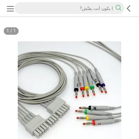
1
/
1