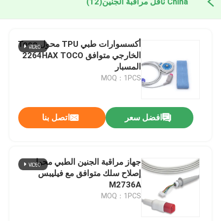
China ناقل مراقبة الجنين
(12)
أكسسوارات طبي TPU محول Toco
الخارجي متوافق 2264HAX TOCO
المسبار
MOQ：1PCS
افضل سعر
اتصل بنا
جهاز مراقبة الجنين الطبي محول
إصلاح سلك متوافق مع فيليبس
M2736A
MOQ：1PCS