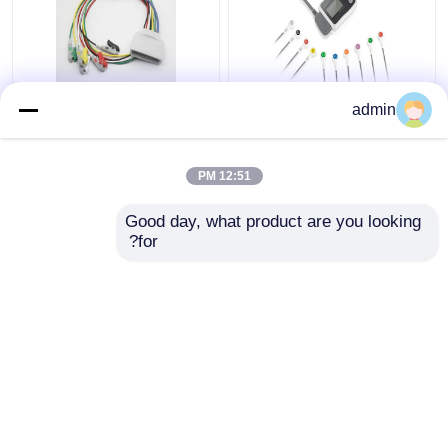
كابل Borsam Holter
ثمانية دبوسات كابل
admin
ECG لـ BS6930
إلكتروني عملي
BS6930-3 BS6930-12
12:51 PM
افضل سعر
افضل سعر
Good day, what product are you looking 
for?
اتصل بنا
اتصل بنا
عرض المزيد
منزل
حول نا
اتصل بنا
Desktop Site
خريطة الموقع
سياسة الخصوصية