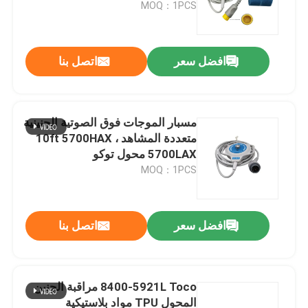
MOQ：1PCS
افضل سعر
اتصل بنا
مسبار الموجات فوق الصوتية الجنينية
متعددة المشاهد ، 10ft 5700HAX
5700LAX محول توكو
MOQ：1PCS
منزل
افضل سعر
اتصل بنا
المنتجات
8400-5921L Toco مراقبة الجنين
المحول TPU مواد بلاستيكية
حول بنا