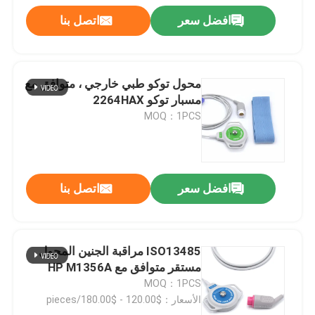
افضل سعر
اتصل بنا
محول توكو طبي خارجي ، متوافق مع
مسبار توكو 2264HAX
MOQ：1PCS
افضل سعر
اتصل بنا
ISO13485 مراقبة الجنين المحول
مستقر متوافق مع HP M1356A
MOQ：1PCS
الأسعار：$120.00 - $180.00/pieces