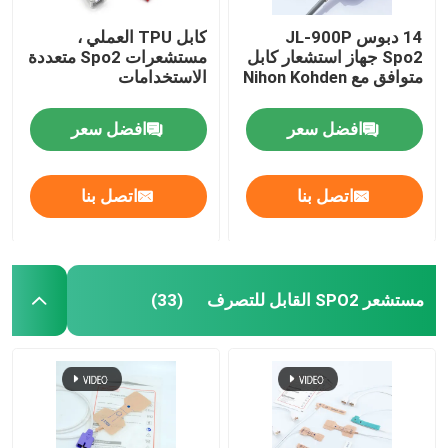
14 دبوس JL-900P
كابل TPU العملي ،
Spo2 جهاز استشعار كابل
مستشعرات Spo2 متعددة
متوافق مع Nihon Kohden
الاستخدامات
افضل سعر
افضل سعر
اتصل بنا
اتصل بنا
مستشعر SPO2 القابل للتصرف
(33)