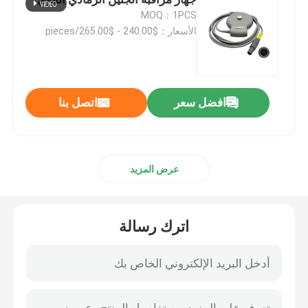
MOQ：1PCS
الأسعار：$240.00 - $265.00/pieces
كابل مراقبة تخطيط القلب
كابل هولتر ECG
افضل سعر
اتصل بنا
كابل رسم القلب
ملحقات جهاز تخطيط القلب
عرض المزيد
NIBP الكفة
اترك رسالة
خرطوم الهواء NIBP
كابل محول IBP