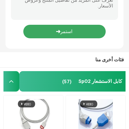
محول طاقة IBP يمكن التخلص منه
مستشعر etCO2
مسبار درجة الحرارة الطبية
فئات أخرى منا
ناقل مراقبة الجنين
كابل الاستشعار SpO2
(57)
مستشعر الأكسجين الطبي
ملحقات أخرى لمراقبة المرضى
كابلات المعدات الطبية