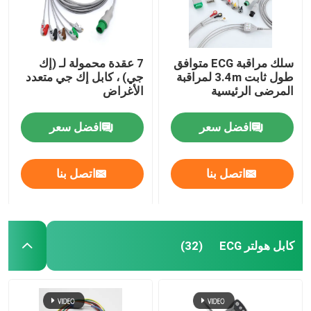
سلك مراقبة ECG متوافق
7 عقدة محمولة لـ (إك
طول ثابت 3.4m لمراقبة
جي) ، كابل إك جي متعدد
المرضى الرئيسية
الأغراض
افضل سعر
افضل سعر
اتصل بنا
اتصل بنا
كابل هولتر ECG
(32)