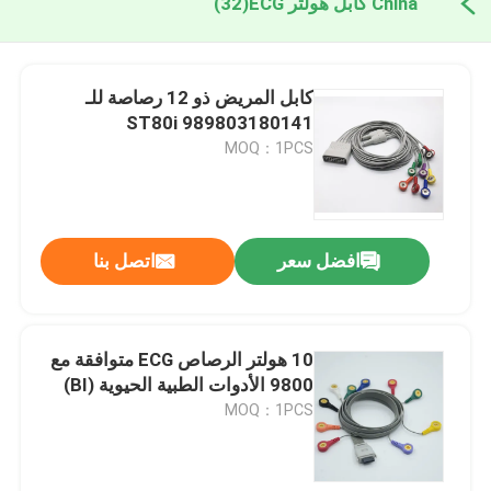
China كابل هولتر ECG
(32)
كابل المريض ذو 12 رصاصة للـ
ST80i 989803180141
MOQ：1PCS
افضل سعر
اتصل بنا
10 هولتر الرصاص ECG متوافقة مع
9800 الأدوات الطبية الحيوية (BI)
MOQ：1PCS