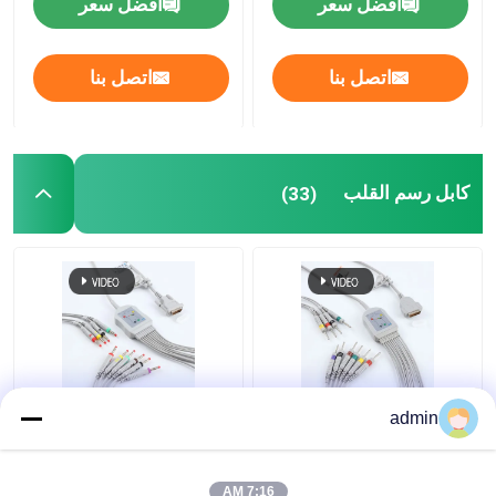
افضل سعر
افضل سعر
اتصل بنا
اتصل بنا
كابل رسم القلب
(33)
كابل الكهرباء الكهربائية
كابل ECG قابل للحمل ،
admin
الطبية قابلة لإعادة
كابل مراقبة المرضى
الاستخدام العملية لـ نيهون
متعددة الأغراض
كوهدن BD-615E
7:16 AM