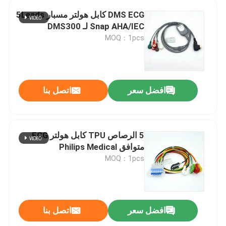
DMS ECG كابل هولتر مسبار 5Leads
محول طاقة IBP يمكن التخلص منه
Snap AHA/IEC لـ DMS300
MOQ：1pcs
مستشعر etCO2
مسبار درجة الحرارة الطبية
افضل سعر
اتصل بنا
ناقل مراقبة الجنين
5 الرصاص TPU كابل هولتر ECG
متوافق Philips Medical
مستشعر الأكسجين الطبي
MOQ：1pcs
ملحقات أخرى لمراقبة المرضى
افضل سعر
اتصل بنا
كابلات المعدات الطبية