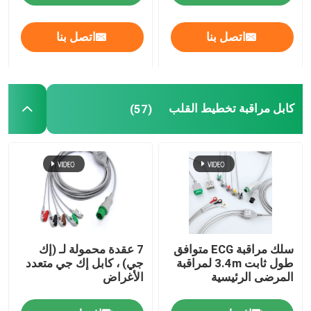
اتصل بنا
اتصل بنا
كابل مراقبة تخطيط القلب
(57)
سلك مراقبة ECG متوافق
7 عقدة محمولة لـ (إك
طول ثابت 3.4m لمراقبة
جي) ، كابل إك جي متعدد
المرضى الرئيسية
الأغراض