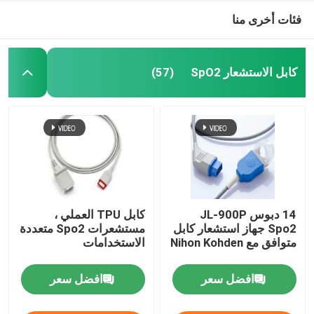
فئات أخرى منا
كابل الاستشعار SpO2
(57)
14 دبوس JL-900P
كابل TPU العملي ،
Spo2 جهاز استشعار كابل
مستشعرات Spo2 متعددة
متوافق مع Nihon Kohden
الاستخدامات
افضل سعر
افضل سعر