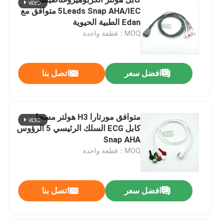
5Leads Snap AHA/IEC متوافق مع
Edan الطبية الحيوية
كابل مراقبة تخطيط القلب
MOQ：قطعة واحدة
كابل هولتر ECG
افضل سعر
اتصل بنا
كابل رسم القلب
متوافق مورتارا H3 هولتر مسجل
ملحقات جهاز تخطيط القلب
كابل ECG السلك الرئيسي 5 الرؤوس
Snap AHA
NIBP الكفة
MOQ：قطعة واحدة
خرطوم الهواء NIBP
افضل سعر
اتصل بنا
كابل محول IBP