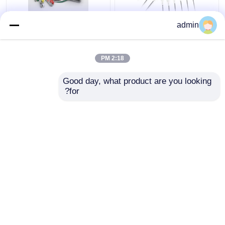
كابل Borsam Holter
ثمانية دبوسات كابل
admin
ECG لـ BS6930
إلكتروني عملي
BS6930-3 BS6930-12
2:18 PM
افضل سعر
افضل سعر
Good day, what product are you looking 
for?
اتصل بنا
اتصل بنا
عرض المزيد
منزل
حول نا
اتصل بنا
Desktop Site
خريطة الموقع
سياسة الخصوصية