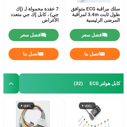
سلك مراقبة ECG متوافق
7 عقدة محمولة لـ (إك
طول ثابت 3.4m لمراقبة
جي) ، كابل إك جي متعدد
المرضى الرئيسية
الأغراض
افضل سعر
افضل سعر
اتصل بنا
اتصل بنا
كابل هولتر ECG
(32)