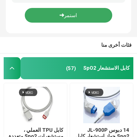
جولة في المعمل
ضبط الجودة
فئات أخرى منا
اتصل بنا
كابل الاستشعار SpO2
(57)
طلب اقتباس
كابل الاستشعار SpO2
مستشعر SPO2 القابل للتصرف
14 دبوس JL-900P
كابل TPU العملي ،
مستشعر spO2 القابل لإعادة الاستخدام
Spo2 جهاز استشعار كابل
مستشعرات Spo2 متعددة