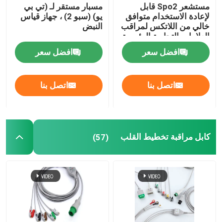
مستشعر Spo2 قابل
مسبار مستقر لـ (تي بي
لإعادة الاستخدام متوافق
يو) (سبو 2) ، جهاز قياس
خالي من اللاتكس لمراقب
النبض
العلامات التجارية الرئيسية
افضل سعر
افضل سعر
اتصل بنا
اتصل بنا
كابل مراقبة تخطيط القلب
(57)