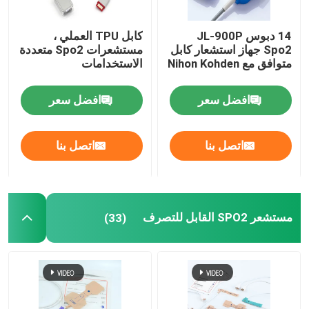
محول طاقة IBP يمكن التخلص منه
14 دبوس JL-900P
كابل TPU العملي ،
Spo2 جهاز استشعار كابل
مستشعرات Spo2 متعددة
متوافق مع Nihon Kohden
الاستخدامات
مستشعر etCO2
افضل سعر
افضل سعر
مسبار درجة الحرارة الطبية
اتصل بنا
اتصل بنا
ناقل مراقبة الجنين
مستشعر الأكسجين الطبي
مستشعر SPO2 القابل للتصرف
(33)
ملحقات أخرى لمراقبة المرضى
كابلات المعدات الطبية