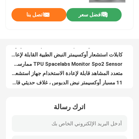
افضل سعر
اتصل بنا
الاتصال المباشر قابل لإعادة الاستخدام Spo2 جهاز استشعار مقطع على 14 دبوس للمراقب
جولة في المعمل
كابلات استشعار أوكسيمتر النبض الطبية القابلة لإعادة الاستخدام مستقرة عملياً
TPU Spacelabs Monitor Spo2 Sensor ممارسة متعددة المشاهد 10 دبوس
ضبط الجودة
متعدد المشاهد قابلة لإعادة الاستخدام جهاز استشعار Spo2 مقطع أصابع متوافق متين
11 مسبار أوكسيمتر نبض الدبوس ، غلاف حديثي قابل لإعادة الاستخدام خالي من اللاتكس
اتصل بنا
كابل محول استشعار Spo2 قابلة لإعادة الاستخدام
مادة TPU الناعمة متعددة الوظائف
طلب اقتباس
متوافقة سيمنز مستخدمة مرة أخرى Spo2 جهاز استشعار 10 دبوس الاصبع السيليكون الكبار
جهاز استشعار سبو 2 ذو 10 دبوسات ، جهاز استشعار سبو 2 متعدد المشاهد
كابل الاستشعار SpO2
جهاز استشعار SP2 يمكن إعادة استخدامه من قبل SFDA
اترك رسالة
Datex GE Ohmeda متوافقة قصيرة 7pin مقطوعة الأصابع SpO2 جهاز استشعار - OXY-F1-H
مستشعر SPO2 القابل للتصرف
مستشعر مقاطع الأصابع الطبية من منظمة الصحة العالمية
TPU Biolight قابل لإعادة الاستخدام Spo2 Sensor أطراف الأصابع طول 3m للبالغين
مستشعر spO2 القابل لإعادة الاستخدام
مقياس النبض اللاصق القابل للإستخدام مرة واحدة مسبار الأصابع طول 90 سم لون أبيض