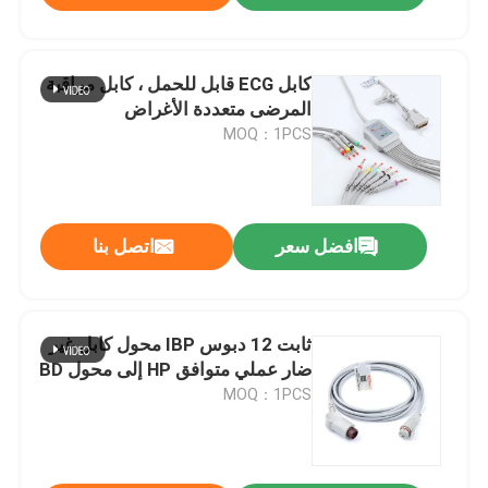
كابل ECG قابل للحمل ، كابل مراقبة
المرضى متعددة الأغراض
MOQ：1PCS
افضل سعر
اتصل بنا
ثابت 12 دبوس IBP محول كابل غير
ضار عملي متوافق HP إلى محول BD
MOQ：1PCS