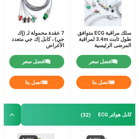
سلك مراقبة ECG متوافق
7 عقدة محمولة لـ (إك
طول ثابت 3.4m لمراقبة
جي) ، كابل إك جي متعدد
المرضى الرئيسية
الأغراض
افضل سعر
افضل سعر
اتصل بنا
اتصل بنا
كابل هولتر ECG
(32)