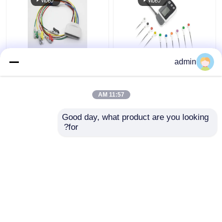
كابل Borsam Holter
ثمانية دبوسات كابل
admin
ECG لـ BS6930
إلكتروني عملي
BS6930-3 BS6930-12
11:57 AM
افضل سعر
افضل سعر
Good day, what product are you looking 
for?
اتصل بنا
اتصل بنا
عرض المزيد
منزل
حول نا
اتصل بنا
Desktop Site