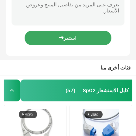
كابل مراقبة ECG BCI الطبي 6 دبوس 5 خيوط متعددة الأغراض 0.9m الحجم
650-206 متوافقة IBP كابل محول Mindray مع يوتا دين 2.0
كابل مراقبة تخطيط القلب
متوافقة كابل مكياج Mindray IBP إدوارد المحول 0010-21-12179
نيهون كوهدن إلى BB المحول IBP ضغط الدم الغازي
كابل هولتر ECG
نيهون كوهدن إلى MX ضغط الدم الغازي IBP
طول 3.2m كابل محول IBP عملي ناعم نيهون كوهدن إلى محول UT
كابل رسم القلب
فئات أخرى منا
ملحقات جهاز تخطيط القلب
كابل الاستشعار SpO2
(57)
NIBP الكفة
خرطوم الهواء NIBP
كابل محول IBP