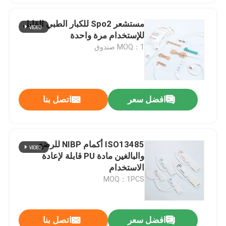
مستشعر Spo2 للكبار الطبي القابل
للإستخدام مرة واحدة
MOQ：1 صندوق
افضل سعر
اتصل بنا
ISO13485 أكمام NIBP للرضع
والبالغين مادة PU قابلة لإعادة
الاستخدام
MOQ：1PCS
افضل سعر
اتصل بنا