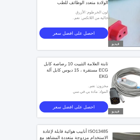
الولادة متعدد الوظائف للطب
لون الخرطوم: الأزرق
خالية من اللاتكس: نعم..
احصل على افضل سعر
فيديو
ثابتة العلامة التثبيت 10 رصاصة كابل
ECG مستقرة ، 15 دبوس كابل آلة
EKG
مخزون: نعم..
المواد: مادة بي.في.سي
احصل على افضل سعر
فيديو
ISO13485 أنابيب هوائية قابلة لإعادة
الاستخدام مزدوجة متعددة المشاهد مع