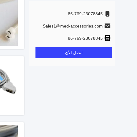
86-769-23078845
Sales1@med-accessories.com
86-769-23078845
اتصل الآن