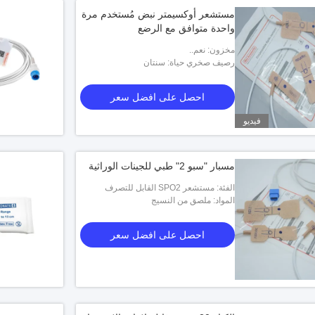
مستشعر أوكسيمتر نبض مُستخدم مرة
واحدة متوافق مع الرضع
مخزون: نعم..
رصيف صخري حياة: سنتان
احصل على افضل سعر
فيديو
مسبار "سبو 2" طبي للجينات الوراثية
الفئة: مستشعر SPO2 القابل للتصرف
المواد: ملصق من النسيج
احصل على افضل سعر