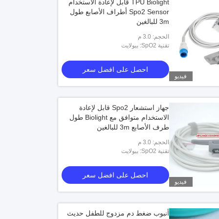
TPU Biolight قابل لإعادة الاستخدام
Spo2 Sensor أطراف الأصابع طول
3m للبالغين
الحجم: 3.0 م
تقنية SpO2: بيولايت
احصل على افضل سعر
فيديو
جهاز استشعار Spo2 قابل لإعادة
الاستخدام متوافق مع Biolight طول
طرف الأصابع 3m للبالغين
الحجم: 3.0 م
تقنية SpO2: بيولايت
احصل على افضل سعر
فيديو
أنبوب ضغط دم مزدوج للطفل حديث