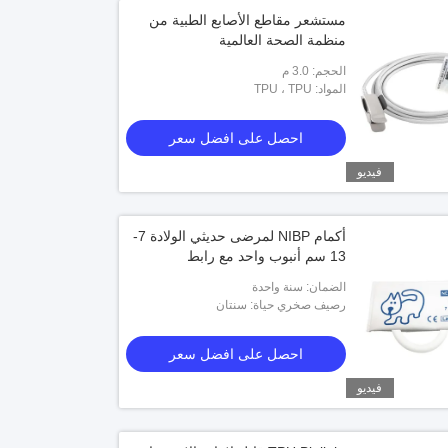
مستشعر مقاطع الأصابع الطبية من
منظمة الصحة العالمية
الحجم: 3.0 م
المواد: TPU ، TPU
احصل على افضل سعر
فيديو
أكمام NIBP لمرضى حديثي الولادة 7-
13 سم أنبوب واحد مع رابط
الضمان: سنة واحدة
رصيف صخري حياة: سنتان
احصل على افضل سعر
فيديو