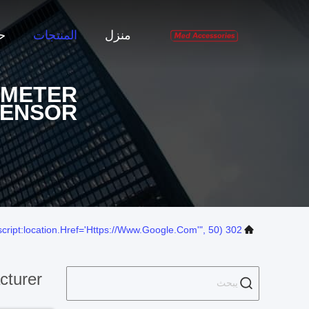
منزل
المنتجات
حو
IMETER
SENSOR
302 SetTimeout("javascript:location.href='https://www.google.com'", 50);
cturer