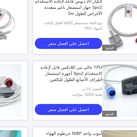
الكبار 20 دبوس قابلة لإعادة الاستخدام
Spo2 جهاز استشعار ناعم متعددة
الأغراض الطول 3m
نوع الفئة: مستشعر spO2 القابل لإعادة
المواد: TPU
الاستخدام
احصل على افضل سعر
فيديو
TPU خالي من اللاتكس قابل لإعادة
الاستخدام Spo2 أجهزة استشعار
أطراف الأصابع الطول للبالغين
الحجم: 3.0 م
تقنية SpO2: بيولايت
احصل على افضل سعر
فيديو
أنبوب واحد NIBP خرطوم الهواء