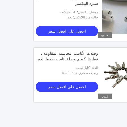
سترة البيكسي
موصل القاصي: GE ماركيت
خالية من اللاتكس: نعم..
احصل على افضل سعر
فيديو
وصلات الأنابيب النحاسية المقاومة ،
قطرها 5 ملم وصلة أنابيب ضغط الدم
الفئة: كابل نيبب
رصيف صخري حياة: 1 سنة
احصل على افضل سعر
فيديو