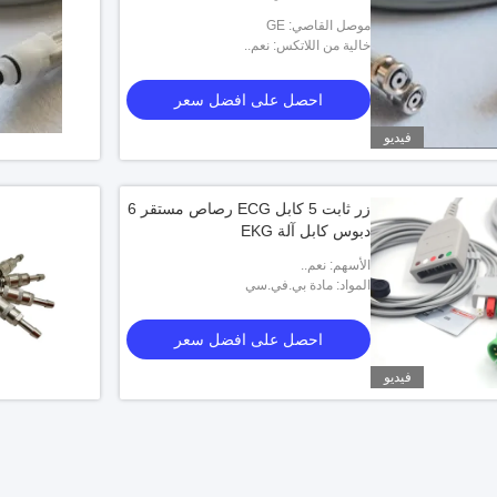
موصل القاصي: GE
خالية من اللاتكس: نعم..
احصل على افضل سعر
فيديو
زر ثابت 5 كابل ECG رصاص مستقر 6
دبوس كابل آلة EKG
الأسهم: نعم..
المواد: مادة بي.في.سي
احصل على افضل سعر
فيديو