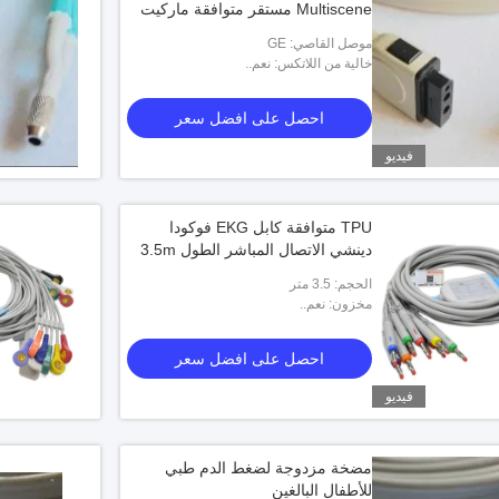
Multiscene مستقر متوافقة ماركيت
موصل القاصي: GE
خالية من اللاتكس: نعم..
احصل على افضل سعر
فيديو
TPU متوافقة كابل EKG فوكودا
دينشي الاتصال المباشر الطول 3.5m
الحجم: 3.5 متر
مخزون: نعم..
احصل على افضل سعر
فيديو
مضخة مزدوجة لضغط الدم طبي
للأطفال البالغين