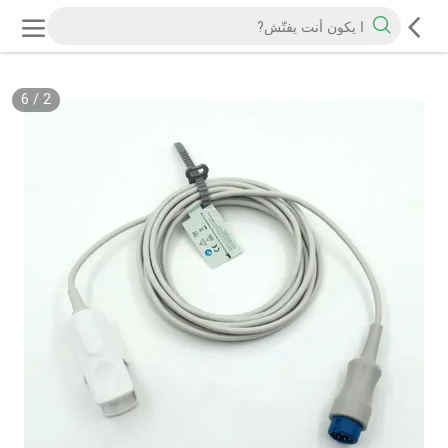
6
/
2