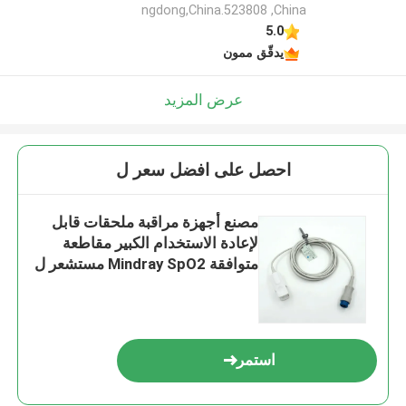
ngdong,China.523808 ,China
5.0
يدقّق ممون
عرض المزيد
احصل على افضل سعر ل
مصنع أجهزة مراقبة ملحقات قابل
لإعادة الاستخدام الكبير مقاطعة
متوافقة Mindray SpO2 مستشعر ل
T5/T8,7pin,3m
استمر