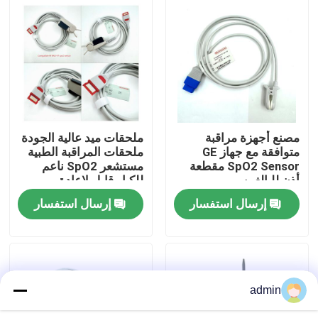
جولة في المعمل
ضبط الجودة
اتصل بنا
مصنع أجهزة مراقبة
ملحقات ميد عالية الجودة
متوافقة مع جهاز GE
ملحقات المراقبة الطبية
SpO2 Sensor مقطعة
مستشعر SpO2 ناعم
طلب اقتباس
أذن للبالغين
للكبار قابل لإعادة
الاستخدام متوافق مع
إرسال استفسار
إرسال استفسار
مستشعر RAD-97 Spo2
كابل الاستشعار SpO2
مستشعر SPO2 القابل للتصرف
admin
مستشعر spO2 القابل لإعادة الاستخدام