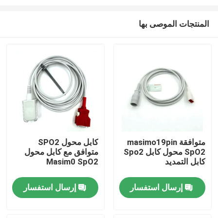
المنتجات الموصى بها
متوافقة masimo19pin
كابل محول SPO2
SpO2 محول كابل Spo2
متوافق مع كابل محول
منزل
كابل التمديد
Masim0 SpO2
المنتجات
إرسال استفسار
إرسال استفسار
حول بنا