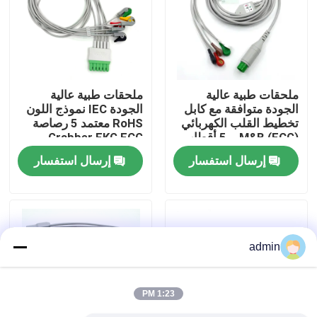
جولة في المعمل
ضبط الجودة
ملحقات طبية عالية
ملحقات طبية عالية
الجودة متوافقة مع كابل
الجودة IEC نموذج اللون
تخطيط القلب الكهربائي
RoHS معتمد 5 رصاصة
اتصل بنا
(ECG) M&B بـ 5 أقطاب،
Grabber EKG ECG
نظام AHA المفاجئ
Leadwire للمريض
إرسال استفسار
إرسال استفسار
الطبي
طلب اقتباس
كابل الاستشعار SpO2
admin
مستشعر SPO2 القابل للتصرف
1:23 PM
مستشعر spO2 القابل لإعادة الاستخدام