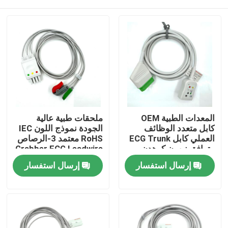
المعدات الطبية OEM
ملحقات طبية عالية
كابل متعدد الوظائف
الجودة نموذج اللون IEC
العملي كابل ECG Trunk
RoHS معتمد 3-الرصاص
متوافق نيهون كوهدن
Grabber ECG Leadwire
متوافقة Nihon Kohden
منزل
إرسال استفسار
إرسال استفسار
المنتجات
حول بنا