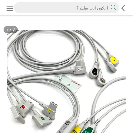
7
/
2