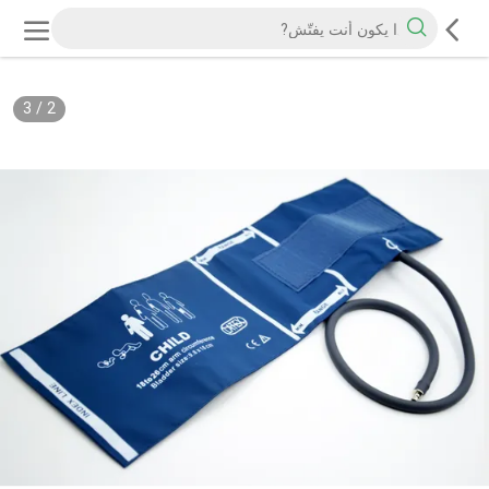
3
/
2