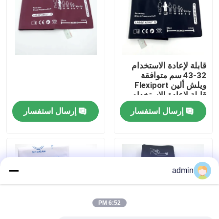
جولة في المعمل
ضبط الجودة
قابلة لإعادة الاستخدام
32-43 سم متوافقة
ويلش ألين Flexiport
اتصل بنا
قابلة لإعادة الاستخدام
NIBP الأكمام 12 الكبار
إرسال استفسار
إرسال استفسار
طلب اقتباس
كابل الاستشعار SpO2
admin
مستشعر SPO2 القابل للتصرف
6:52 PM
مستشعر spO2 القابل لإعادة الاستخدام