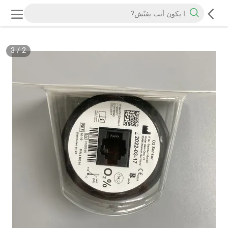
3
/
2