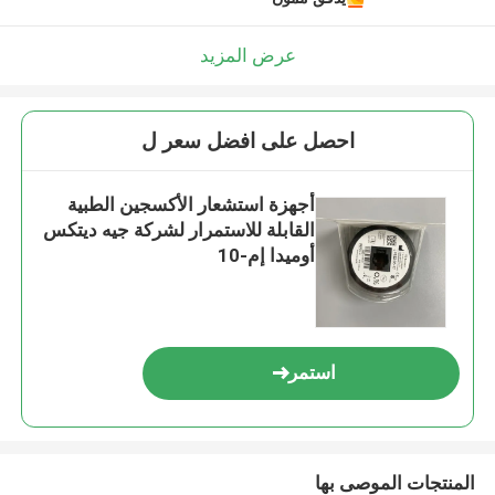
عرض المزيد
احصل على افضل سعر ل
أجهزة استشعار الأكسجين الطبية
القابلة للاستمرار لشركة جيه ديتكس
أوميدا إم-10
استمر
المنتجات الموصى بها