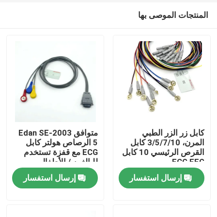
المنتجات الموصى بها
كابل زر الزر الطبي
متوافق Edan SE-2003
المرن، 3/5/7/10 كابل
5 الرصاص هولتر كابل
القرص الرئيسي 10 كابل
ECG مع قفزة تستخدم
منزل
ECG EEG
للبالغين / الأطفال
إرسال استفسار
إرسال استفسار
المنتجات
حول بنا