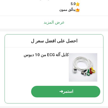
5.0
يدقّق ممون
عرض المزيد
احصل على افضل سعر ل
كابل آلة ECG من 10 دبوس
استمر