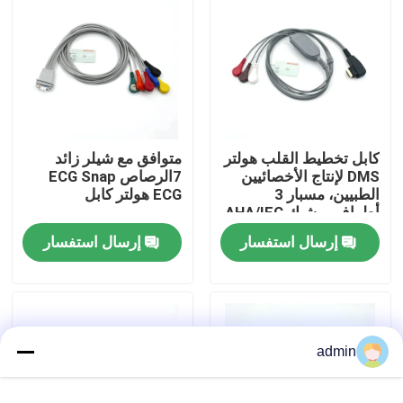
جولة في المعمل
ضبط الجودة
كابل تخطيط القلب هولتر
متوافق مع شيلر زائد
اتصل بنا
DMS لإنتاج الأخصائيين
7الرصاص ECG Snap
الطبيين، مسبار 3
ECG هولتر كابل
أطراف، مشبك AHA/IEC
طلب اقتباس
لجهاز DMS300
إرسال استفسار
إرسال استفسار
كابل الاستشعار SpO2
مستشعر SPO2 القابل للتصرف
admin
مستشعر spO2 القابل لإعادة الاستخدام