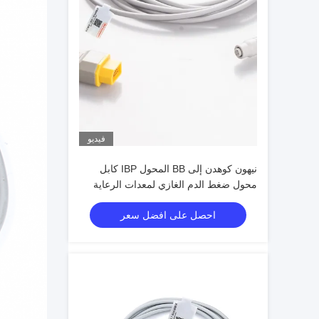
فيديو
نيهون كوهدن إلى BB المحول IBP كابل
محول ضغط الدم الغازي لمعدات الرعاية
الطبية
احصل على افضل سعر