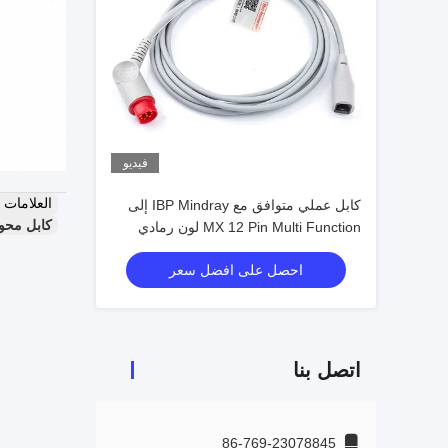
فيديو
العلامات
كابل عملي متوافق مع IBP Mindray إلى
كابل محول IBP متعدد المشاهد,كابل محول IBP ناعم,محول 
MX 12 Pin Multi Function لون رمادي
احصل على افضل سعر
اتصل بنا
86-769-23078845