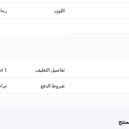
رما
اللون:
1 قطعة / الحقيبة
تفاصيل التغليف
تي/ت
شروط الدفع
نتج