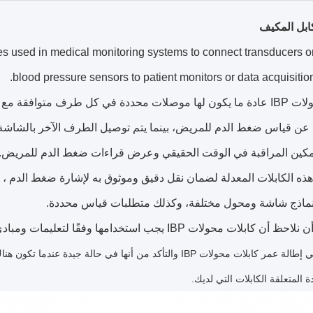
ابل المكيف
es used in medical monitoring systems to connect transducers o
blood pressure sensors to patient monitors or data acquisitio
كابلات محولات IBP عادة ما يكون لها موصلات محددة في كل طرف متو
عن قياس ضغط الدم للمريض، بينما يتم توصيل الطرف الآخر بالشاشة أ
مكين المراقبة في الوقت الحقيقي وعرض قراءات ضغط الدم للمريض.
ذه الكابلات المعدلة لضمان نقل دقيق وموثوق به لإشارة ضغط الدم ، و
نماذج شاشة ومحول مختلفة، وكذلك متطلبات قياس محددة.
IB يجب استخدامها وفقًا لتعليمات ومبادئ توجيهية الشركة المصنعة لضمان الوظيفة المناسبة وسلامة المريض.
المساعدة في إطالة عمر كابلات محولات IBP والتأكد من أنها ف
 المتعلقة الكابلات التي لديك.