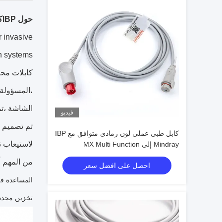
حول IBP
ك
r invasive
n systems.
،المسؤولة 
الشاشة ،ت
فيديو
تم تصميم ه
كابل طبي عملي لون رمادي متوافق مع IBP
لاستيعاب 
Mindray إلى MX Multi Function
من المهم أن نلاحظ أن كابلات محولات P
احصل على افضل سعر
تخزين محددة