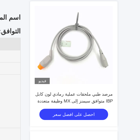
اسم المنتج: ضغ
التوافق:
فيديو
مرصد طبي ملحقات عملية رمادي لون كابل
IBP متوافق سيمنز إلى MX وظيفة متعددة
احصل على افضل سعر