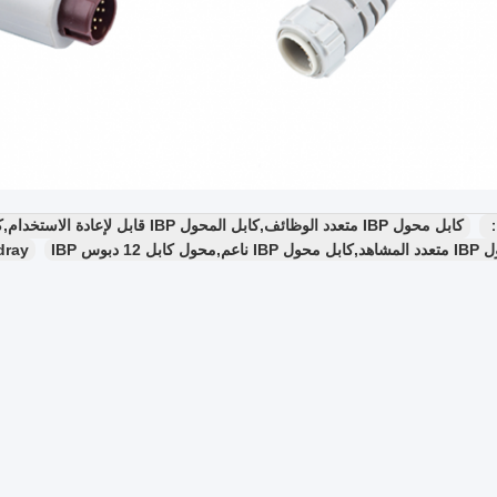
：
كابل محول IBP متعدد الوظائف,كابل المحول IBP قابل لإعادة الاستخدام,كابل IBP دائم Mindray
كابل 12 دبوس IBP
dray