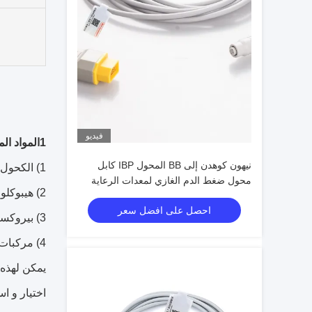
فيديو
1المواد المطهرة المستخدمة بشكل شائع لتنظيف سلاسل الإطالة IBP تشمل ما يلي:
نيهون كوهدن إلى BB المحول IBP كابل
1) الكحول الإيزوبروبيل: له تأثير جيد على التطهير وغالبا ما يستخدم لتنظيف أسطح المعدات الإلكترونية والأدوات الطبية.
محول ضغط الدم الغازي لمعدات الرعاية
2) هيبوكلوريت الصوديوم: يحتوي المبيض الشائع على تأثيرات تعقيمية ومطهرة ويمكن استخدامه لتنظيف سلاسل إضافية IBP.
الطبية
احصل على افضل سعر
3) بيروكسيد الهيدروجين: له خصائص أكسدة ومطهرة وغالبا ما يستخدم لتنظيف ومطهر المعدات الطبية والأسطح.
4) مركبات الأمونيوم الرباعية: واحدة من المطهرات الشائعة ، لها تأثير مضاد للبكتيريا واسع النطاق ويمكن استخدامها لتطهير سلاسل إضافية IBP.
اختيار و ا