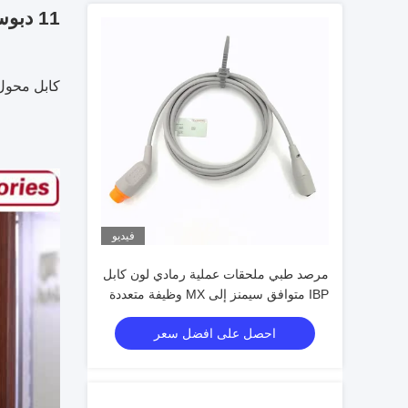
11 دبوس GE الصحة إلى محول USB IBP ضغط الدم الغازي
كابل محول IBP ومحولات.
فيديو
مرصد طبي ملحقات عملية رمادي لون كابل
IBP متوافق سيمنز إلى MX وظيفة متعددة
احصل على افضل سعر