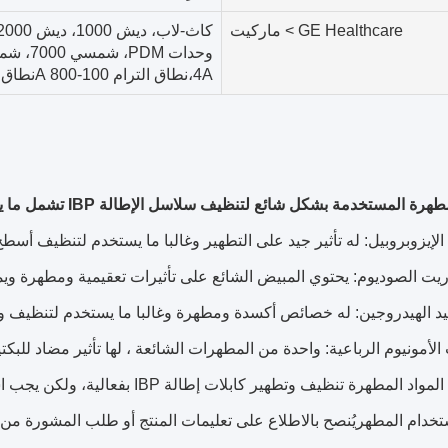
GE Healthcare > ماركيت
4A،نطاق الترام 100-800 Aنطاق الترام 100-800 لتر
يمكن لهذه المواد المطهرة تنظيف و
ستخدام المطهريُنصح بالاطلاع على تعليمات المنتج أو طلب المشورة م