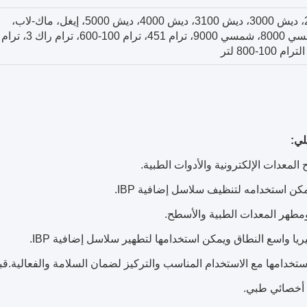
كاث-لاب، ديش 1000، ديش 2000، ديش 3000، ديش 3100، ديش 4000، ديش 5000، إيغل، ماك-لاب،
وحدات PDM، شمسي 7000، شمسي 8000، شمسي 9000، ترام 451
تطهير كابلات إطالة IBP بفعالية، ولكن يجب استخدامها مع الاستخدام المناسب والتركيز لضمان السلامة والفعالية.
ن أخصائي طبي.