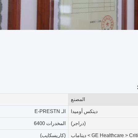
المصنع
ديتكس أوميدا
الـ E-PRESTN
(دراجر)
المخدرات 6400
GE Healthcare > Cri > ديناماب
(كاريسكايب)