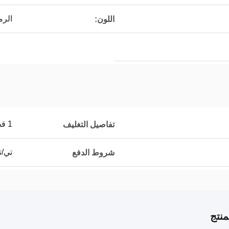
الرم
اللون:
1 قطعة / الحقيبة
تفاصيل التغليف
تي/ت
شروط الدفع
نتج