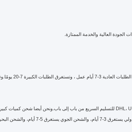
 الجودة العالية والخدمة الممتازة.
ج: بالنسبة للأسهم أو الطلبات الصغيرة ، فإن وقت التسليم هو 24-48 ساعة. تأخذ الطلبات العادية 3-7 أيام
ج: يمكنك الاختيار من بين خيارات الشحن المحتملة مثل DHL، UPS، FedEx، TNT، EMS للتسليم السريع من باب إلى باب.ونحن أيضا شحن كمي
البضائع من خلال الطرق الاقتصادية مثل الشحن الجوي والبحريالتسليم السريع الدولي يستغرق 3-7 أيام، والشحن الجوي يستغرق 5-7 أيا