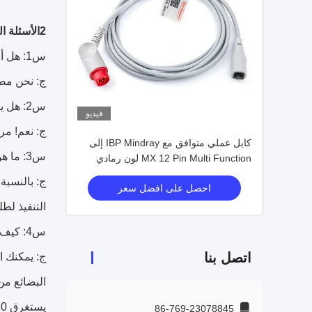
2الأسئلة الشائعة
س1: هل أنت مجرد شركة تجارية أم مصنع؟
ج: نحن مصن
س2: هل يمكنني الحصول على عينات؟
فيديو
ج: نعم! مر
كابل عملي متوافق مع IBP Mindray إلى
س3: ما هو وقت التسليم؟ (كم من الوقت يستغرق لإعداد البضائع الخاصة بي؟)
MX 12 Pin Multi Function لون رمادي
احصل على افضل سعر
التنفيذ لطلبات OEM و ODM يختلف حسب
س4: كيف ستقوم بتسليم البضائع؟ كم سيستغرق وصول البضائع؟
اتصل بنا
يستغرق 20-40 يوما.
86-769-23078845