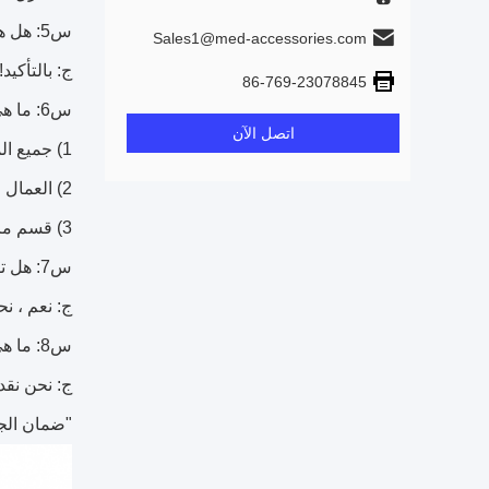
س5: هل هناك فرصة لزيارة شركتك ومصنعك؟
Sales1@med-accessories.com
ج: بالتأكي
86-769-23078845
س6: ما هي الحالة العامة لجودة المنتج في مصنعك؟
اتصل الآن
1) جميع المواد الخام التي نستخدمها صديقة للبيئة.
2) العمال المهرة يهتمون بكل التفاصيل في عملية الإنتاج والتغليف.
3) قسم مراقبة الجودة مسؤول بشكل خاص عن عمليات التفتيش على الجودة في كل مرحلة.
س7: هل تقدم شركتك قدرة خدمة OEM؟
ج: نعم ، نحن نقدم خدمات OEM و ODM. يرجى إ
س8: ما هي الضمانات التي يمكنك تقديمها لمنتجاتك؟
ج: نحن نقدم استبدال 1
"ضمان الجو