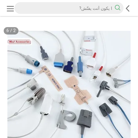
6
/
2