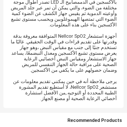
بالأكسجين في الدممصابيح الـ LED تصدر أطوال موجة
مختلفة من الضوء، والتي يمكن أن تمر عبر جلد المريض
وأوعيته الدموية.ثم يقيس جهاز الكشف عن الضوء كمية
الضوء التي تمتصها الهيموغلوبين ويحسب مستوى تشبع
الأكسجين بناء على هذه المعلومات.
أجهزة استشعار Nellcor SpO2 المتوافقة معروفة بدقة
وقدرتها على تقديم قراءات في الوقت الحقيقي. غالبًا ما
تستخدم جنبًا إلى جنب مع مقياس النبض ،وهو جهاز
يعرض مستوى تشبع الأكسجين ومعدل النبضمعًا، يساعد
جهاز الاستشعار ومقياس النبض أخصائيي الرعاية
الصحية على مراقبة حالة الجهاز التنفسي للمريض
وضمان حصولهم على ما يكفي من الأكسجين.
يرجى ملاحظة أنه في حين يمكنني تقديم معلومات عن
مستشعر Nellcor SpO2، لا أستطيع تقديم المشورة
الطبية المحددة أو التوجيه.,من الأفضل استشارة
أخصائي الرعاية الصحية أو مصنع الجهاز.
Recommended Products