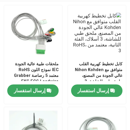
كابل تخطيط كهربية القلب
ملحقات طبية عالية الجودة
متوافق مع Nihon Kohden
IEC نموذج اللون RoHS
عالي الجودة من المصنع،
معتمد 5 رصاصة Grabber
ملحق طبي للشاشة، 3
EKG ECG Leadwire
أسلاك، الفئة الثانية، معتمد من
للمريض الطبي
إرسال استفسار
إرسال استفسار
RoHS، 3