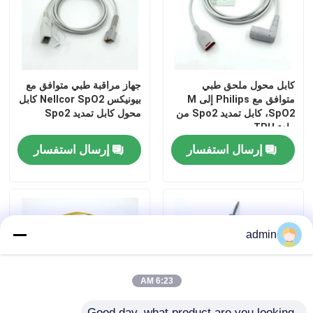
كابل محول ملحق طبي
جهاز مراقبة طبي متوافق مع
متوافق مع Philips إلى M
بيونيكس Nellcor SpO2 كابل
SpO2، كابل تمديد Spo2 من
محول كابل تمديد Spo2
مادة TPU
إرسال استفسار
إرسال استفسار
منزل
admin
المنتجات
6:23 AM
حول بنا
Good day, what product are you looking 