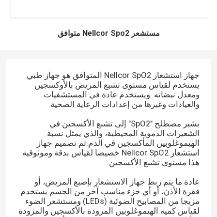
مستشعر Nellcor Spo2 متوافق
جهاز استشعار Nellcor SpO2 المتوافق هو جهاز طبي
يستخدم لقياس مستوى تشبع المريض بالأوكسجين
ومعدل نبضاته. ويستخدم عادة في المستشفيات
والعيادات وغيرها من إعدادات الرعاية الصحية.
يشير مصطلح "SpO2" إلى تشبع الأكسجين في
الشعيرات الدموية المحيطية، والذي يمثل نسبة
الهيموغلوبين المأكسجين في الدم.تم تصميم جهاز
استشعار Nellcor SpO2 خصيصا لقياس بدقة وموثوقية
هذا مستوى تشبع الأكسجين.
عادة ما يتم ربط جهاز الاستشعار بإصبع المريض، أو
فقرة الأذن، أو أي جزء مناسب آخر من الجسم.يستخدم
مزيجا من المصابيح الضوئية (LEDs) ومستشعر الضوء
لقياس كمية الهيموغلوبين المزودة بالأكسجين والمزودة