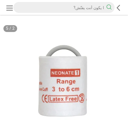
5
/
2